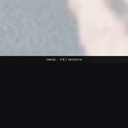
Veedz
-
3 € / semaine
Une offre diversifiée
Le streaming à
portée de main
De la dernière actu people aux vidéos
les plus drôles, Veedz répond à toutes
les envies. Tutos maquillage, TV en