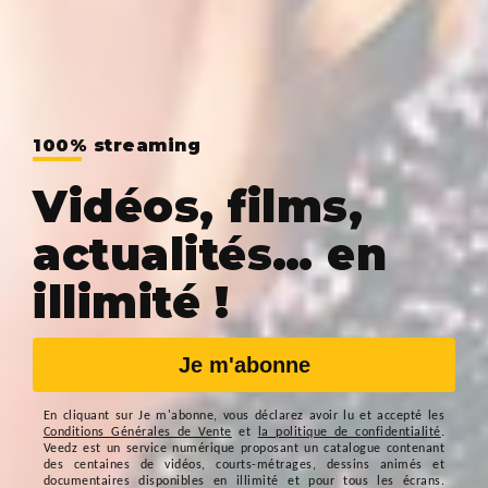
100% streaming
Vidéos, films,
actualités… en
illimité !
Je m'abonne
En cliquant sur
Je m'abonne
, vous déclarez avoir lu et accepté les
Conditions Générales de Vente
et
la politique de confidentialité
.
Veedz est un service numérique proposant un catalogue contenant
des centaines de vidéos, courts-métrages, dessins animés et
documentaires disponibles en illimité et pour tous les écrans.