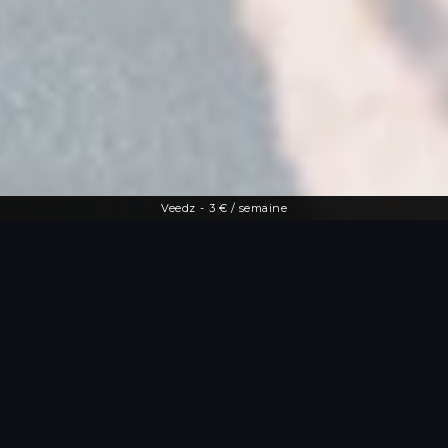
Veedz
-
3 € / semaine
Une offre diversifiée
Le streaming à
portée de main
De la dernière actu people aux vidéos
les plus drôles, Veedz répond à toutes
les envies. Tutos maquillage, TV en