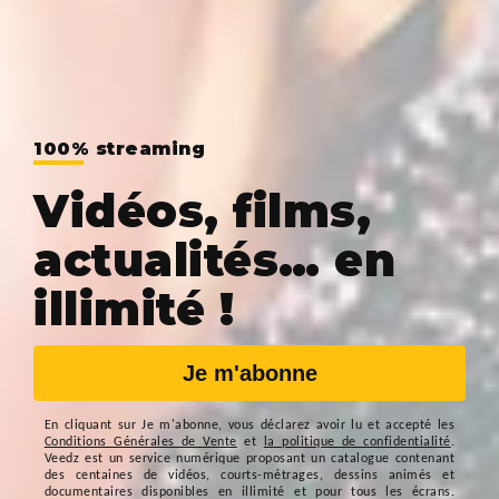
100% streaming
Vidéos, films,
actualités… en
illimité !
Je m'abonne
En cliquant sur
Je m'abonne
, vous déclarez avoir lu et accepté les
Conditions Générales de Vente
et
la politique de confidentialité
.
Veedz est un service numérique proposant un catalogue contenant
des centaines de vidéos, courts-métrages, dessins animés et
documentaires disponibles en illimité et pour tous les écrans.