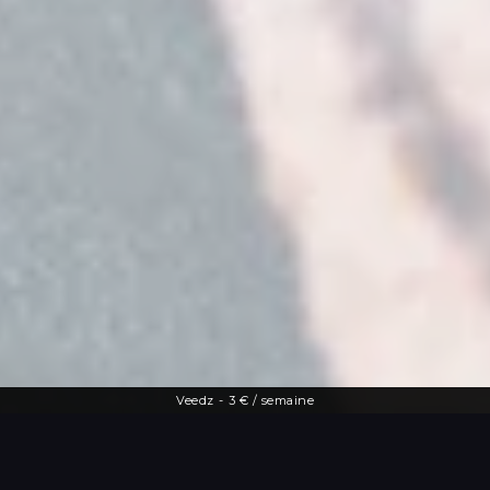
Veedz
-
3 € / semaine
Une offre diversifiée