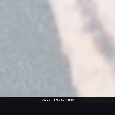
Veedz
-
3 € / semaine
Une offre diversifiée