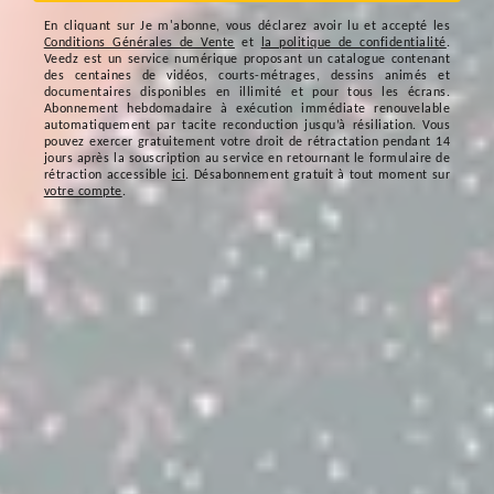
En cliquant sur
Je m'abonne
, vous déclarez avoir lu et accepté les
Conditions Générales de Vente
et
la politique de confidentialité
.
Veedz est un service numérique proposant un catalogue contenant
des centaines de vidéos, courts-métrages, dessins animés et
documentaires disponibles en illimité et pour tous les écrans.
Abonnement hebdomadaire à exécution immédiate renouvelable
automatiquement par tacite reconduction jusqu’à résiliation. Vous
pouvez exercer gratuitement votre droit de rétractation pendant 14
jours après la souscription au service en retournant le formulaire de
rétraction accessible
ici
. Désabonnement gratuit à tout moment sur
votre compte
.